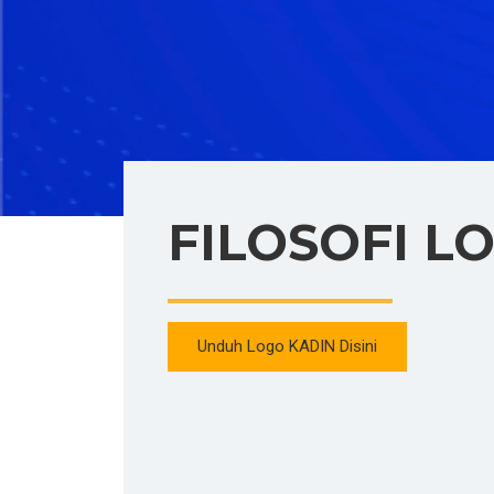
FILOSOFI L
Unduh Logo KADIN Disini